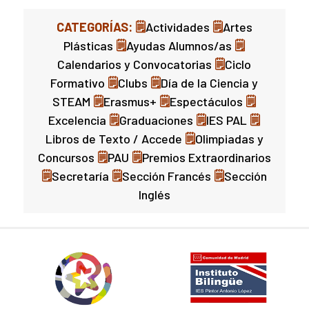
CATEGORÍAS: 🗒
Actividades
🗒
Artes
Plásticas
🗒
Ayudas Alumnos/as
🗒
Calendarios y Convocatorias
🗒
Ciclo
Formativo
🗒
Clubs
🗒
Día de la Ciencia y
STEAM
🗒
Erasmus+
🗒
Espectáculos
🗒
Excelencia
🗒
Graduaciones
🗒
IES PAL
🗒
Libros de Texto / Accede
🗒
Olimpiadas y
Concursos
🗒
PAU
🗒
Premios Extraordinarios
🗒
Secretaría
🗒
Sección Francés
🗒
Sección
Inglés