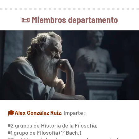
📜
Miembros departamento
🎓
Alex González Ruiz.
Imparte::
◾️2 grupos de Historia de la Filosofía,
◾️1 grupo de Filosofía (1º Bach.)