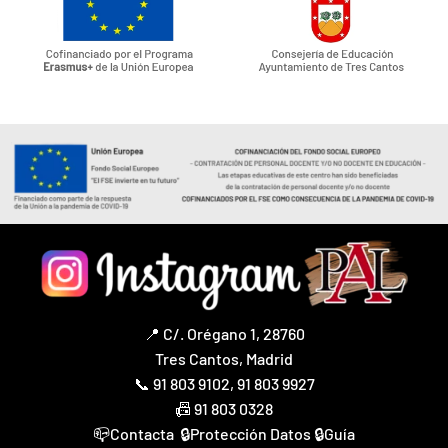
📍 C/. Orégano 1, 28760
Tres Cantos, Madrid
📞
91 803 9102
,
91 803 9927
📠 91 803 0328
📪
Contacta
🔒
Protección Datos
🔒
Guía