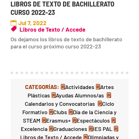
LIBROS DE TEXTO DE BACHILLERATO
CURSO 2022-23
Jul 7, 2022
Libros de Texto / Accede
Os dejamos los libros de texto de bachillerato
para el curso próximo curso 2022-23
CATEGORÍAS:
🗒
Actividades
🗒
Artes
Plásticas
🗒
Ayudas Alumnos/as
🗒
Calendarios y Convocatorias
🗒
Ciclo
Formativo
🗒
Clubs
🗒
Día de la Ciencia y
STEAM
🗒
Erasmus+
🗒
Espectáculos
🗒
Excelencia
🗒
Graduaciones
🗒
IES PAL
🗒
Libros de Texto / Accede
🗒
Olimpiadas y