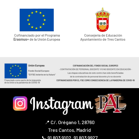
📍 C/. Orégano 1, 28760
Tres Cantos, Madrid
📞
91 803 9102
,
91 803 9927