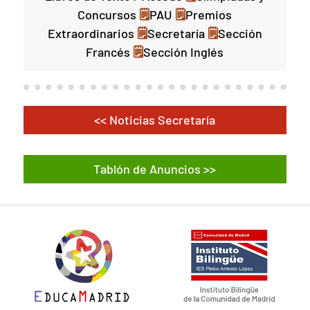
Concursos
🗒
PAU
🗒
Premios
Extraordinarios
🗒
Secretaría
🗒
Sección
Francés
🗒
Sección Inglés
<< Noticias Secretaría
Tablón de Anuncios >>