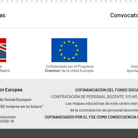
cas
Convocator